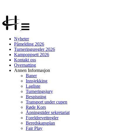
Veksle
navigasjon
Nyheter
Påmelding 2026
Turneringsregler 2026
Kampoppsett 2026
Kontakt oss
Overnatting
Annen Informasjon
Baner
Innsjekking
Lagliste
Turneringsjury
Bespisning
Transport under cupen
Røde Kors
Åpningstider sekretariat
Foreldrevettregler
Beredskapsplan
Fair Play