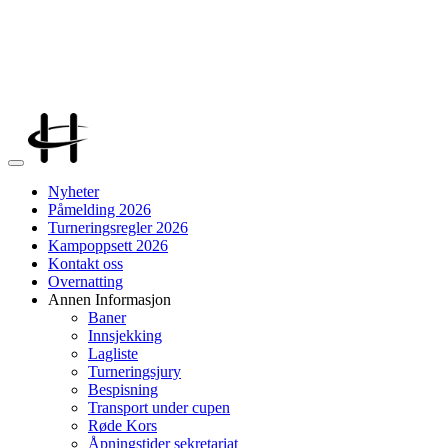
Veksle
navigasjon
Nyheter
Påmelding 2026
Turneringsregler 2026
Kampoppsett 2026
Kontakt oss
Overnatting
Annen Informasjon
Baner
Innsjekking
Lagliste
Turneringsjury
Bespisning
Transport under cupen
Røde Kors
Åpningstider sekretariat