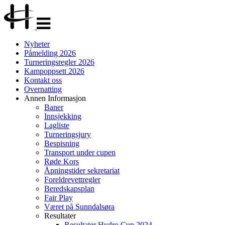
Veksle
navigasjon
Nyheter
Påmelding 2026
Turneringsregler 2026
Kampoppsett 2026
Kontakt oss
Overnatting
Annen Informasjon
Baner
Innsjekking
Lagliste
Turneringsjury
Bespisning
Transport under cupen
Røde Kors
Åpningstider sekretariat
Foreldrevettregler
Beredskapsplan
Fair Play
Været på Sunndalsøra
Resultater
Resultater Hydro Cup 2024