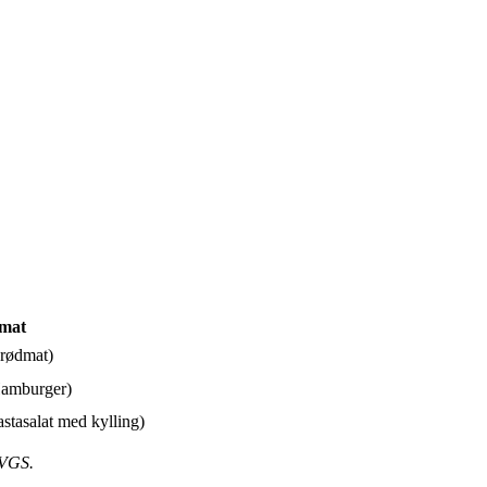
mat
Brødmat)
Hamburger)
astasalat med kylling)
 VGS.