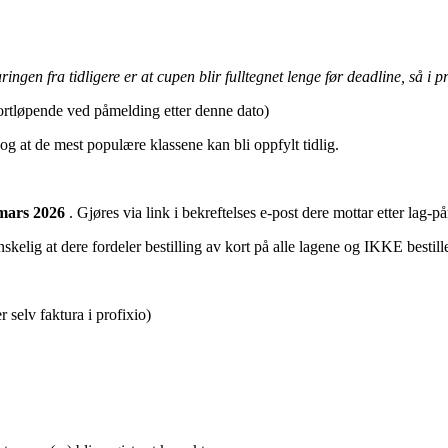
ngen fra tidligere er at cupen blir fulltegnet lenge før deadline, så i pra
fortløpende ved påmelding etter denne dato)
e og at de mest populære klassene kan bli oppfylt tidlig.
mars
2026
. Gjøres via link i bekreftelses e-post dere mottar etter lag-
lig at dere fordeler bestilling av kort på alle lagene og IKKE bestiller 
r selv faktura i profixio)