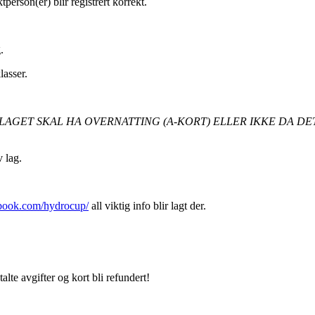
tperson(er) blir registrert korrekt.
.
lasser.
 LAGET SKAL HA OVERNATTING (A-KORT) ELLER IKKE DA D
v lag.
book.com/hydrocup/
all viktig info blir lagt der.
lte avgifter og kort bli refundert!