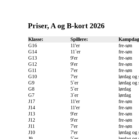
Priser, A og B-kort 2026
Klasse:
Spillere:
Kampdag
G16
11'er
fre-søn
G14
11`er
fre-søn
G13
9'er
fre-søn
G12
9'er
fre-søn
G11
7'er
fre-søn
G10
7'er
lørdag og
G9
5`er
lørdag og
G8
5`er
lørdag
G7
3`er
lørdag
J17
11'er
fre-søn
J14
11'er
fre-søn
J13
9'er
fre-søn
J12
9'er
fre-søn
J11
7'er
fre-søn
J10
7'er
lørdag og
J9
5`er
lørdag og