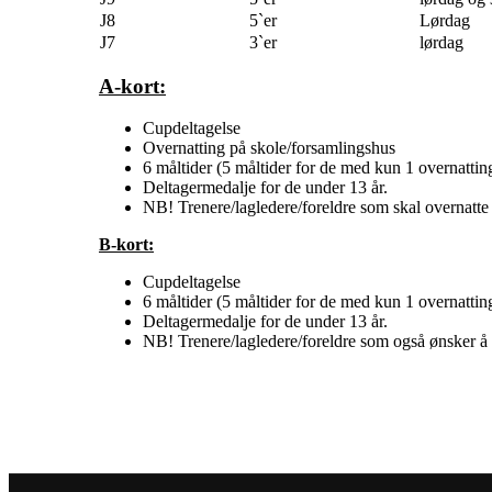
J8
5`er
Lørdag
J7
3`er
lørdag
A-kort:
Cupdeltagelse
Overnatting på skole/forsamlingshus
6 måltider (5 måltider for de med kun 1 overnattin
Deltagermedalje for de under 13 år.
NB! Trenere/lagledere/foreldre som skal overnatte 
B-kort:
Cupdeltagelse
6 måltider (5 måltider for de med kun 1 overnattin
Deltagermedalje for de under 13 år.
NB! Trenere/lagledere/foreldre som også ønsker å b