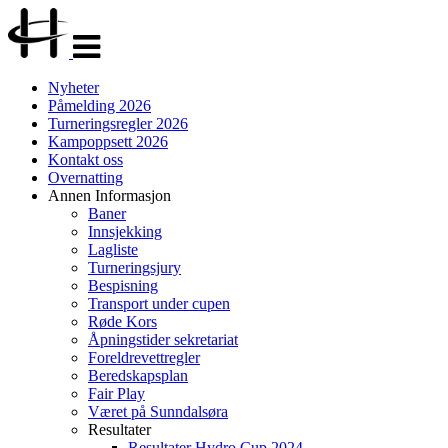
Veksle
navigasjon
Nyheter
Påmelding 2026
Turneringsregler 2026
Kampoppsett 2026
Kontakt oss
Overnatting
Annen Informasjon
Baner
Innsjekking
Lagliste
Turneringsjury
Bespisning
Transport under cupen
Røde Kors
Åpningstider sekretariat
Foreldrevettregler
Beredskapsplan
Fair Play
Været på Sunndalsøra
Resultater
Resultater Hydro Cup 2024