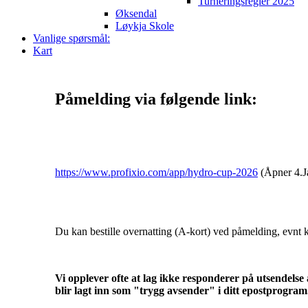
Turneringsregler 2025
Øksendal
Løykja Skole
Vanlige spørsmål:
Kart
Påmelding via følgende link:
https://www.profixio.com/app/hydro-cup-2026
(Åpner 4.J
Du kan bestille overnatting (A-kort) ved påmelding, evnt k
Vi opplever ofte at lag ikke responderer på utsendelse
blir lagt inn som "trygg avsender" i ditt epostprogram