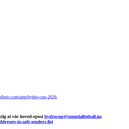
ofixio.com/app/hydro-cup-2026
ktig at vår hoved-epost
hydrocup@sunndalfotball.no
dresses-to-safe-senders-list