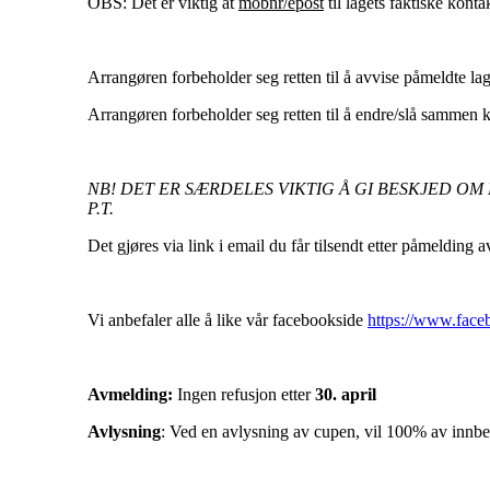
OBS: Det er viktig at
mobnr/epost
til lagets faktiske kontak
Arrangøren forbeholder seg retten til å avvise påmeldte lag
Arrangøren forbeholder seg retten til å endre/slå sammen k
NB! DET ER SÆRDELES VIKTIG Å GI BESKJED OM
P.T.
Det gjøres via link i email du får tilsendt etter påmelding a
Vi anbefaler alle å like vår facebookside
https://www.face
Avmelding:
Ingen refusjon etter
30. april
Avlysning
: Ved en avlysning av cupen, vil 100% av innbeta