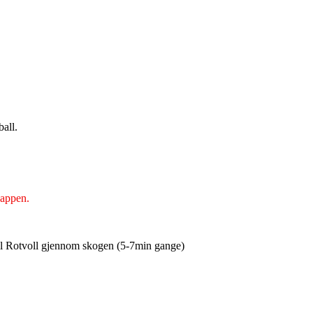
ball.
-appen.
 til Rotvoll gjennom skogen (5-7min gange)