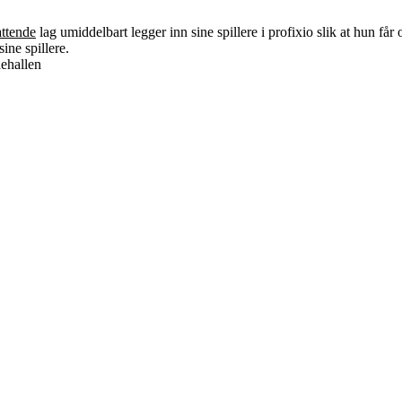
attende
lag umiddelbart legger inn sine spillere i profixio slik at hun får 
ine spillere.
dehallen