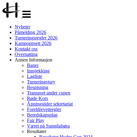
Veksle
navigasjon
Nyheter
Påmelding 2026
Turneringsregler 2026
Kampoppsett 2026
Kontakt oss
Overnatting
Annen Informasjon
Baner
Innsjekking
Lagliste
Turneringsjury
Bespisning
Transport under cupen
Røde Kors
Åpningstider sekretariat
Foreldrevettregler
Beredskapsplan
Fair Play
Været på Sunndalsøra
Resultater
Resultater Hydro Cup 2024