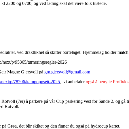
l 2200 og 0700, og ved lading skal det være folk tilstede.
rtedrakter, ved draktlikhet så skifter bortelaget. Hjemmelag holder match
o/next/p/95365/turneringsregler-2026
Geir Magne Gjersvoll på
gm.gjersvoll@gmail.com
/next/p/78206/kampoppsett-2025
, vi anbefaler
også å benytte Profixio
n Rotvoll (7er) å parkere på vår Cup-parkering vest for Sande 2, og gå
ed Rotvoll.
r på Grøa, det blir skiltet og den finner du også på hydrocup kartet,