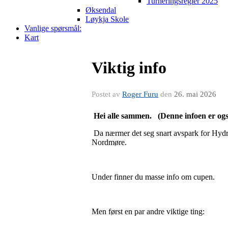
Turneringsregler 2025
Øksendal
Løykja Skole
Vanlige spørsmål:
Kart
Viktig info
Postet av
Roger Furu
den
26. mai 2026
Hei alle sammen. (Denne infoen er også
Da nærmer det seg snart avspark for Hydro 
Nordmøre.
Under finner du masse info om cupen.
Men først en par andre viktige ting: