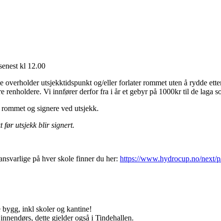
senest kl 12.00
ke overholder utsjekktidspunkt og/eller forlater rommet uten å rydde et
re renholdere. Vi innfører derfor fra i år et gebyr på 1000kr til de laga so
t rommet og signere ved utsjekk.
ør utsjekk blir signert.
ansvarlige på hver skole finner du her:
https://www.hydrocup.no/next/p
e bygg, inkl skoler og kantine!
innendørs, dette gjelder også i Tindehallen.