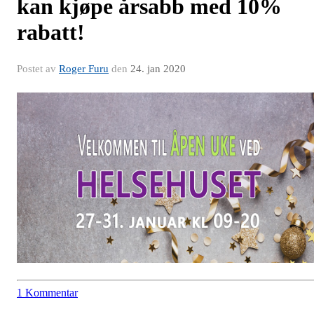
kan kjøpe årsabb med 10%
rabatt!
Postet av
Roger Furu
den
24. jan 2020
1 Kommentar