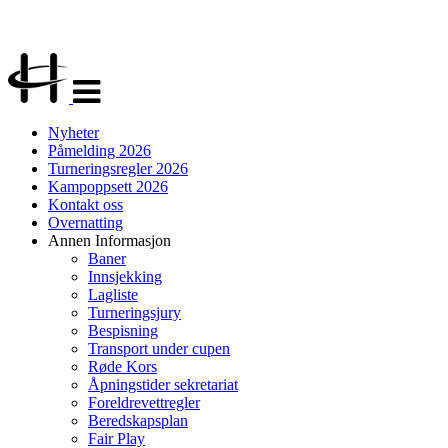
Veksle
navigasjon
Nyheter
Påmelding 2026
Turneringsregler 2026
Kampoppsett 2026
Kontakt oss
Overnatting
Annen Informasjon
Baner
Innsjekking
Lagliste
Turneringsjury
Bespisning
Transport under cupen
Røde Kors
Åpningstider sekretariat
Foreldrevettregler
Beredskapsplan
Fair Play