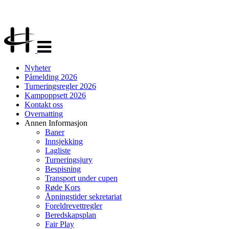
Veksle
navigasjon
Nyheter
Påmelding 2026
Turneringsregler 2026
Kampoppsett 2026
Kontakt oss
Overnatting
Annen Informasjon
Baner
Innsjekking
Lagliste
Turneringsjury
Bespisning
Transport under cupen
Røde Kors
Åpningstider sekretariat
Foreldrevettregler
Beredskapsplan
Fair Play