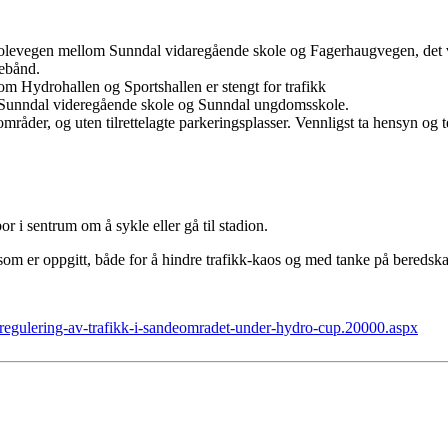
 Skolevegen mellom Sunndal vidaregående skole og Fagerhaugvegen, det v
rebånd.
om Hydrohallen og Sportshallen er stengt for trafikk
, Sunndal videregående skole og Sunndal ungdomsskole.
områder, og uten tilrettelagte parkeringsplasser. Vennligst ta hensyn og 
r i sentrum om å sykle eller gå til stadion.
er som er oppgitt, både for å hindre trafikk-kaos og med tanke på bereds
regulering-av-trafikk-i-sandeomradet-under-hydro-cup.20000.aspx