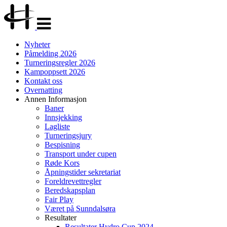
Veksle
navigasjon
Nyheter
Påmelding 2026
Turneringsregler 2026
Kampoppsett 2026
Kontakt oss
Overnatting
Annen Informasjon
Baner
Innsjekking
Lagliste
Turneringsjury
Bespisning
Transport under cupen
Røde Kors
Åpningstider sekretariat
Foreldrevettregler
Beredskapsplan
Fair Play
Været på Sunndalsøra
Resultater
Resultater Hydro Cup 2024