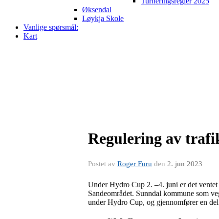
Turneringsregler 2025
Øksendal
Løykja Skole
Vanlige spørsmål:
Kart
Regulering av traf
Postet av
Roger Furu
den
2. jun 2023
Under Hydro Cup 2. –4. juni er det ventet 21
Sandeområdet. Sunndal kommune som vegei
under Hydro Cup, og gjennomfører en del tr