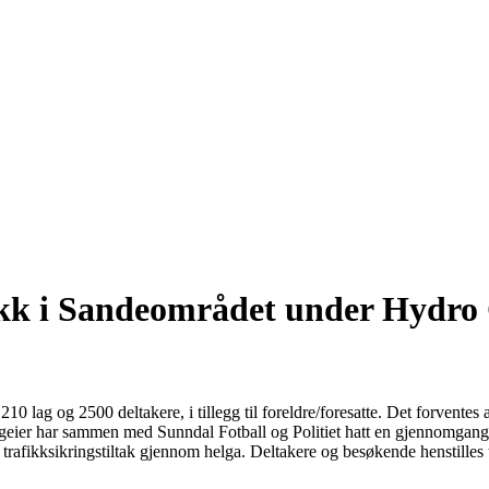
ikk i Sandeområdet under Hydro
0 lag og 2500 deltakere, i tillegg til foreldre/foresatte. Det forventes at
er har sammen med Sunndal Fotball og Politiet hatt en gjennomgang 
afikksikringstiltak gjennom helga. Deltakere og besøkende henstilles til