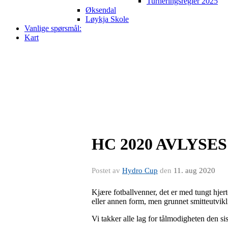
Turneringsregler 2025
Øksendal
Løykja Skole
Vanlige spørsmål:
Kart
HC 2020 AVLYSES
Postet av
Hydro Cup
den
11. aug 2020
Kjære fotballvenner, det er med tungt hjert
eller annen form, men grunnet smitteutvikl
Vi takker alle lag for tålmodigheten den s