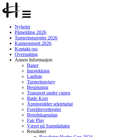
Veksle
navigasjon
Nyheter
Påmelding 2026
Turneringsregler 2026
Kampoppsett 2026
Kontakt oss
Overnatting
Annen Informasjon
Baner
Innsjekking
Lagliste
Turneringsjury
Bespisning
Transport under cupen
Røde Kors
Åpningstider sekretariat
Foreldrevettregler
Beredskapsplan
Fair Play
Været på Sunndalsøra
Resultater
Resultater Hydro Cup 2024