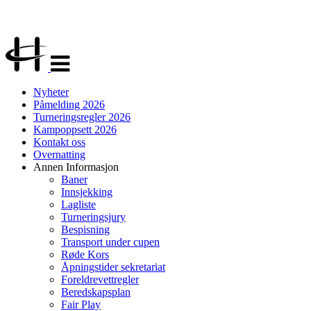
Veksle
navigasjon
Nyheter
Påmelding 2026
Turneringsregler 2026
Kampoppsett 2026
Kontakt oss
Overnatting
Annen Informasjon
Baner
Innsjekking
Lagliste
Turneringsjury
Bespisning
Transport under cupen
Røde Kors
Åpningstider sekretariat
Foreldrevettregler
Beredskapsplan
Fair Play