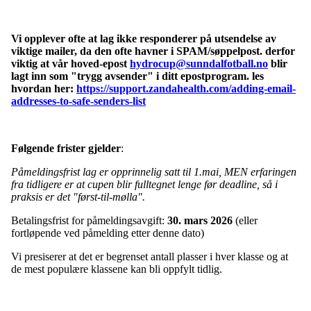
Vi opplever ofte at lag ikke responderer på utsendelse av
viktige mailer, da den ofte havner i SPAM/søppelpost. derfor
viktig at vår hoved-epost
hydrocup@sunndalfotball.no
blir
lagt inn som "trygg avsender" i ditt epostprogram. les
hvordan her:
https://support.zandahealth.com/adding-email-
addresses-to-safe-senders-list
Følgende frister gjelder
:
Påmeldingsfrist lag er opprinnelig satt til 1.mai, MEN erfaringen
fra tidligere er at cupen blir fulltegnet lenge før deadline, så i
praksis er det "først-til-mølla".
Betalingsfrist for påmeldingsavgift:
30. mars
2026
(eller
fortløpende ved påmelding etter denne dato)
Vi presiserer at det er begrenset antall plasser i hver klasse og at
de mest populære klassene kan bli oppfylt tidlig.