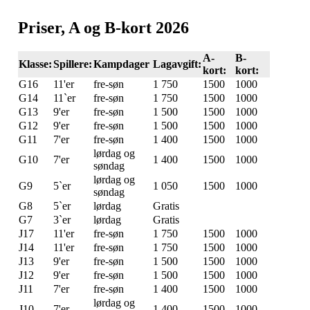
Priser, A og B-kort 2026
A-
B-
Klasse:
Spillere:
Kampdager
Lagavgift:
kort:
kort:
G16
11'er
fre-søn
1 750
1500
1000
G14
11`er
fre-søn
1 750
1500
1000
G13
9'er
fre-søn
1 500
1500
1000
G12
9'er
fre-søn
1 500
1500
1000
G11
7'er
fre-søn
1 400
1500
1000
lørdag og
G10
7'er
1 400
1500
1000
søndag
lørdag og
G9
5`er
1 050
1500
1000
søndag
G8
5`er
lørdag
Gratis
G7
3`er
lørdag
Gratis
J17
11'er
fre-søn
1 750
1500
1000
J14
11'er
fre-søn
1 750
1500
1000
J13
9'er
fre-søn
1 500
1500
1000
J12
9'er
fre-søn
1 500
1500
1000
J11
7'er
fre-søn
1 400
1500
1000
lørdag og
J10
7'er
1 400
1500
1000