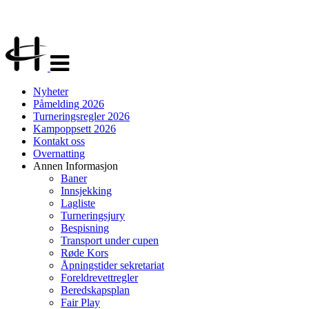
Veksle
navigasjon
Nyheter
Påmelding 2026
Turneringsregler 2026
Kampoppsett 2026
Kontakt oss
Overnatting
Annen Informasjon
Baner
Innsjekking
Lagliste
Turneringsjury
Bespisning
Transport under cupen
Røde Kors
Åpningstider sekretariat
Foreldrevettregler
Beredskapsplan
Fair Play