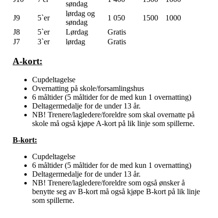
søndag
lørdag og
J9
5`er
1 050
1500
1000
søndag
J8
5`er
Lørdag
Gratis
J7
3`er
lørdag
Gratis
A-kort:
Cupdeltagelse
Overnatting på skole/forsamlingshus
6 måltider (5 måltider for de med kun 1 overnatting)
Deltagermedalje for de under 13 år.
NB! Trenere/lagledere/foreldre som skal overnatte på
skole må også kjøpe A-kort på lik linje som spillerne.
B-kort:
Cupdeltagelse
6 måltider (5 måltider for de med kun 1 overnatting)
Deltagermedalje for de under 13 år.
NB! Trenere/lagledere/foreldre som også ønsker å
benytte seg av B-kort må også kjøpe B-kort på lik linje
som spillerne.