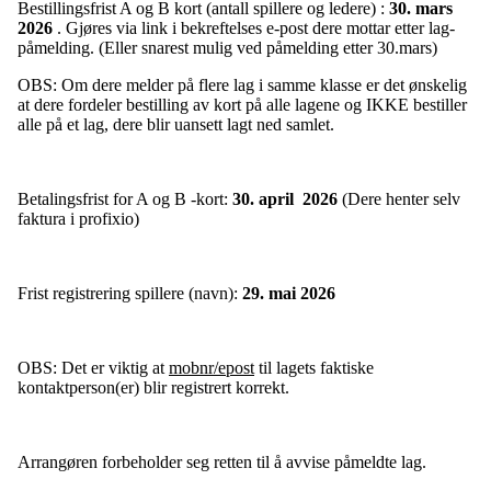
Bestillingsfrist A og B kort (antall spillere og ledere) :
30. mars
2026
. Gjøres via link i bekreftelses e-post dere mottar etter lag-
påmelding. (Eller snarest mulig ved påmelding etter 30.mars)
OBS: Om dere melder på flere lag i samme klasse er det ønskelig
at dere fordeler bestilling av kort på alle lagene og IKKE bestiller
alle på et lag, dere blir uansett lagt ned samlet.
Betalingsfrist for A og B -kort:
30. april
2026
(Dere henter selv
faktura i profixio)
Frist registrering spillere (navn):
29. mai
2026
OBS: Det er viktig at
mobnr/epost
til lagets faktiske
kontaktperson(er) blir registrert korrekt.
Arrangøren forbeholder seg retten til å avvise påmeldte lag.