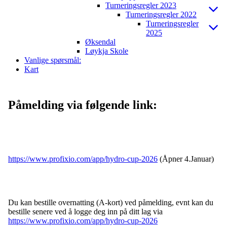
Turneringsregler 2023
Turneringsregler 2022
Turneringsregler
2025
Øksendal
Løykja Skole
Vanlige spørsmål:
Kart
Påmelding via følgende link:
https://www.profixio.com/app/hydro-cup-2026
(Åpner 4.Januar)
Du kan bestille overnatting (A-kort) ved påmelding, evnt kan du
bestille senere ved å logge deg inn på ditt lag via
https://www.profixio.com/app/hydro-cup-2026